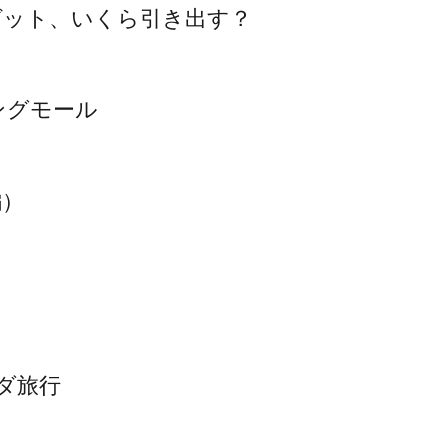
ゲット、いくら引き出す？
ングモール
編）
ンダ旅行