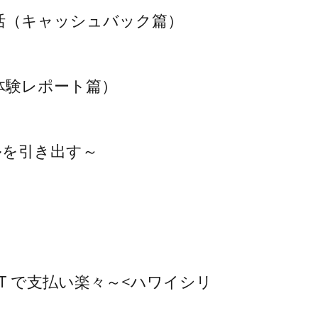
ヶ月生活（キャッシュバック篇）
活（体験レポート篇）
ルを引き出す～
ALLET で支払い楽々～<ハワイシリ