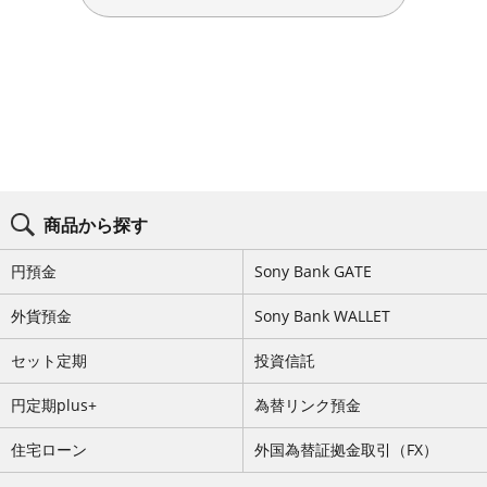
ブ
ロ
商品から探す
グ
コ
ン
円預金
Sony Bank GATE
テ
ン
ツ
外貨預金
Sony Bank WALLET
メ
ニ
セット定期
投資信託
ュ
ー
を
円定期plus+
為替リンク預金
ス
キ
ッ
住宅ローン
外国為替証拠金取引（FX）
プ