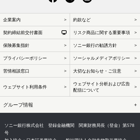
フ
企業案内
約款など
ッ
タ
ー
契約締結前交付書面
リスク商品に関する重要事項
を
ス
キ
保険募集指針
ソニー銀行の勧誘方針
ッ
プ
プライバシーポリシー
ソーシャルメディアポリシー
苦情相談窓口
大切なお知らせ・ご注意
ウェブサイト分析および広告
ウェブサイト利用条件
配信について
グループ情報
ソニー銀行株式会社 登録金融機関 関東財務局長（登金）第578
号