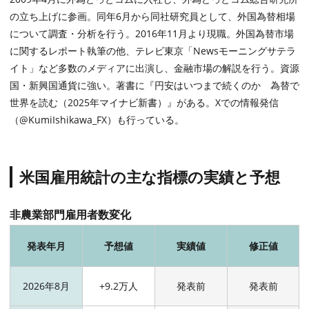
の立ち上げに参画。同年6月から同社研究員として、外国為替相場
について調査・分析を行う。2016年11月より現職。外国為替市場
に関するレポート執筆の他、テレビ東京「Newsモーニングサテラ
イト」など多数のメディアに出演し、金融市場の解説を行う。資源
国・新興国通貨に強い。著書に『円安はいつまで続くのか 為替で
世界を読む（2025年マイナビ新書）』がある。Xでの情報発信
（@KumiIshikawa_FX）も行っている。
米国雇用統計の主な指標の実績と予想
非農業部門雇用者数変化
発表年月
予想値
実績値
修正値
2026年8月
+9.2万人
発表前
発表前