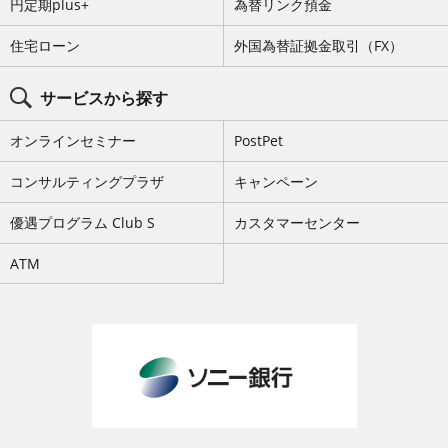
円定期plus+
為替リンク預金
ス
キ
ッ
住宅ローン
外国為替証拠金取引（FX）
プ
サービスから探す
オンラインセミナー
PostPet
コンサルティングプラザ
キャンペーン
優遇プログラム Club S
カスタマーセンター
ATM