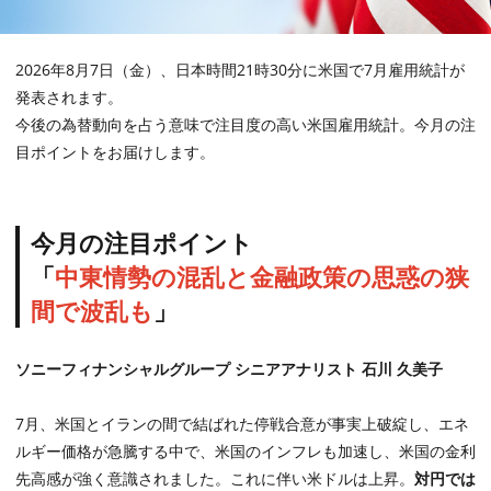
2026年8月7日（金）、日本時間21時30分に米国で7月雇用統計が
発表されます。
今後の為替動向を占う意味で注目度の高い米国雇用統計。今月の注
目ポイントをお届けします。
今月の注目ポイント
「
中東情勢の混乱と金融政策の思惑の狭
間で波乱も
」
ソニーフィナンシャルグループ シニアアナリスト 石川 久美子
7月、米国とイランの間で結ばれた停戦合意が事実上破綻し、エネ
ルギー価格が急騰する中で、米国のインフレも加速し、米国の金利
先高感が強く意識されました。これに伴い米ドルは上昇。
対円では