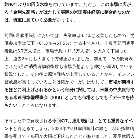
約40年ぶりの円安水準
を付けています。ただし、
この市場に広が
る「金利先高感」がはたして実際の米国実体経済に整合的なのか
は、慎重に見ていく必要
があります。
前回6月雇用統計においては、失業率は4.2％と改善したものの、労
働参加率は低下（61.8％→61.5％）する中であり、非農業部門雇用
者数は5.7万人増と、市場予想（11.3万人増）を大きく下回った
上、過去2ヶ月も大きく下方修正されました。加えて、その後発表
された6月の消費者物価指数も市場予想よりも伸びが減速している
状況でした。その後に原油価格が上昇していることから、インフレ
警戒感が高まっていることは確かですが、はたして、
市場が期待す
るほどに利上げされるかという部分に関しては、米国の中央銀行で
ある米連邦準備理事会（FRB）としても市場としても「データを待
ちたい」
ところになります。
そうした中で発表される
今回の7月雇用統計は、とても重要なイベ
ント
と言えるでしょう。2024年の7月雇用統計の際も、弱い指標結
果を受けてドル円が大幅に下落したことがありました。夏季休暇入