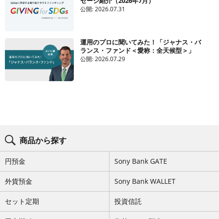
セージ紹介（2026年7月）
公開:
2026.07.31
運用のプロに聞いてみた！「ジャナス・バ
ランス・ファンド＜愛称：全天候型＞」
公開:
2026.07.29
ブ
ロ
商品から探す
グ
コ
ン
円預金
Sony Bank GATE
テ
ン
ツ
外貨預金
Sony Bank WALLET
メ
ニ
セット定期
投資信託
ュ
ー
を