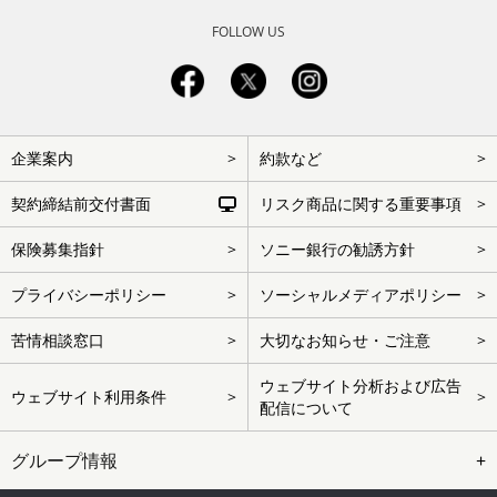
FOLLOW US
フ
企業案内
約款など
ッ
タ
ー
契約締結前交付書面
リスク商品に関する重要事項
を
ス
キ
保険募集指針
ソニー銀行の勧誘方針
ッ
プ
プライバシーポリシー
ソーシャルメディアポリシー
苦情相談窓口
大切なお知らせ・ご注意
ウェブサイト分析および広告
ウェブサイト利用条件
配信について
グループ情報