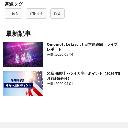
関連タグ
円預金
定期預金
貯金
最新記事
Omoinotake Live at 日本武道館 ライブ
レポート
公開:
2026.05.14
米雇用統計・今月の注目ポイント（2026年5
月8日発表分）
公開:
2026.05.01
ブ