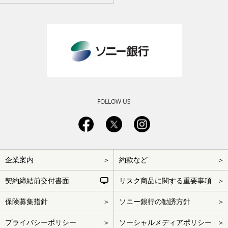
FOLLOW US
フ
企業案内
約款など
ッ
タ
ー
契約締結前交付書面
リスク商品に関する重要事項
を
ス
キ
保険募集指針
ソニー銀行の勧誘方針
ッ
プ
プライバシーポリシー
ソーシャルメディアポリシー