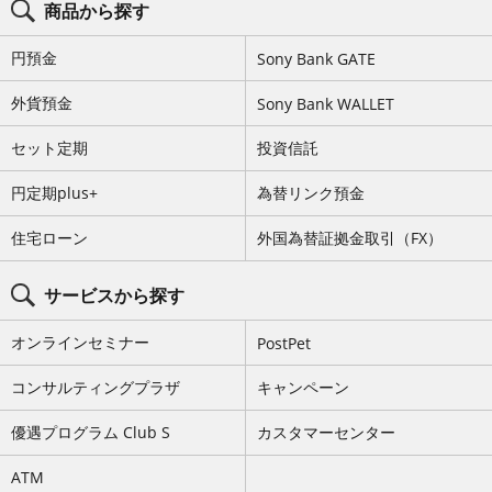
ロ
商品から探す
グ
コ
ン
円預金
Sony Bank GATE
テ
ン
ツ
外貨預金
Sony Bank WALLET
メ
ニ
セット定期
投資信託
ュ
ー
を
円定期plus+
為替リンク預金
ス
キ
ッ
住宅ローン
外国為替証拠金取引（FX）
プ
サービスから探す
オンラインセミナー
PostPet
コンサルティングプラザ
キャンペーン
優遇プログラム Club S
カスタマーセンター
ATM