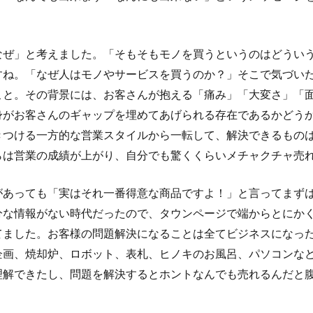
なぜ」と考えました。「そもそもモノを買うというのはどうい
すね。「なぜ人はモノやサービスを買うのか？」そこで気づい
こと。その背景には、お客さんが抱える「痛み」「大変さ」「
身がお客さんのギャップを埋めてあげられる存在であるかどう
きつける一方的な営業スタイルから一転して、解決できるもの
らは営業の成績が上がり、自分でも驚くくらいメチャクチャ売
があっても「実はそれ一番得意な商品ですよ！」と言ってまず
分な情報がない時代だったので、タウンページで端からとにか
てました。お客様の問題解決になることは全てビジネスになっ
企画、焼却炉、ロボット、表札、ヒノキのお風呂、パソコンな
理解できたし、問題を解決するとホントなんでも売れるんだと