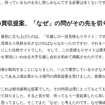
た。持っているものを出し惜しみなんてする必要は全くないで
の買収提案、「なぜ」の問がその先を切
、最初に立ち上げたのは、「引越しの一括見積もりサイト」で
に見積もり依頼を出さなければならなかったのですが、それを
うにした比較サイトでした。 そして、この見積もりサイトは業
ーを筆頭にいわゆる大手引越し会社を初めて掲載させたのです
用者が殺到することになりました。一人で運営している小さな
そしてある上場企業から３億円の買収提案を受けました。創業
でこれは相当破格な提案でした。その内容は僕にとってもとて
いて回りました。すると皆が皆、売ってもう一度起業したら良
う思ってました。そこでまた「なぜ」と考えたのです。なぜ価