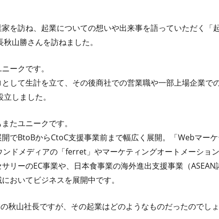
業家を訪ね、起業についての想いや出来事を語っていただく「起
長秋山勝さんを訪ねました。
ユニークです。
ロとして生計を立て、その後商社での営業職や一部上場企業で
を設立しました。
もまたユニークです。
開でBtoBからCtoC支援事業前まで幅広く展開。「Webマー
ウンドメディアの「ferret」やマーケティングオートメーシ
サリーのEC事業や、日本食事業の海外進出支援事業（ASEAN
域においてビジネスを展開中です。
業の秋山社長ですが、その起業はどのようなものだったのでし