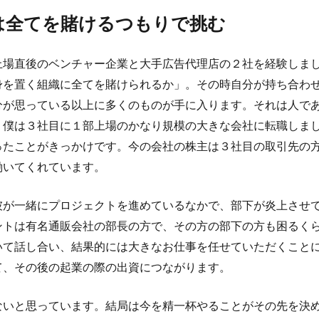
は全てを賭けるつもりで挑む
上場直後のベンチャー企業と大手広告代理店の２社を経験しま
身を置く組織に全てを賭けられるか」。その時自分が持ち合わ
分が思っている以上に多くのものが手に入ります。それは人で
、僕は３社目に１部上場のかなり規模の大きな会社に転職しま
ったことがきっかけです。今の会社の株主は３社目の取引先の
働いてくれています。
彼が一緒にプロジェクトを進めているなかで、部下が炎上させ
ントは有名通販会社の部長の方で、その方の部下の方も困るく
いて話し合い、結果的には大きなお仕事を任せていただくこと
て、その後の起業の際の出資につながります。
ないと思っています。結局は今を精一杯やることがその先を決