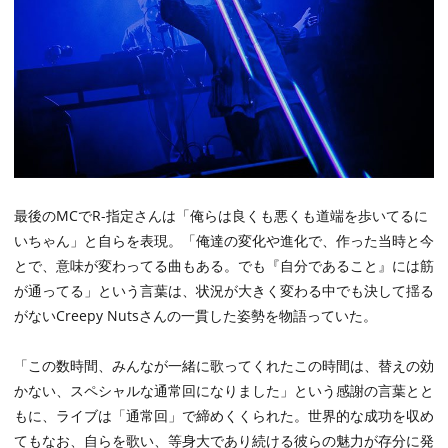
最後のMCでR-指定さんは「俺らは良くも悪くも道端を歩いてるに
いちゃん」と自らを表現。「俺達の変化や進化で、作った当時と今
とで、意味が変わってる曲もある。でも『自分であること』には筋
が通ってる」という言葉は、状況が大きく変わる中でも決して揺る
がないCreepy Nutsさんの一貫した姿勢を物語っていた。
「この数時間、みんなが一緒に歌ってくれたこの時間は、替えの効
かない、スペシャルな通常回になりました」という感謝の言葉とと
もに、ライブは「通常回」で締めくくられた。世界的な成功を収め
てもなお、自らを歌い、等身大であり続ける彼らの魅力が存分に発