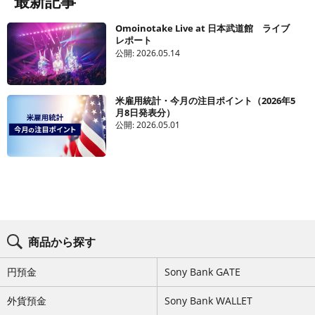
最新記事
Omoinotake Live at 日本武道館 ライブ
レポート
公開:
2026.05.14
米雇用統計・今月の注目ポイント（2026年5
月8日発表分）
公開:
2026.05.01
ブ
ロ
商品から探す
グ
コ
ン
円預金
Sony Bank GATE
テ
ン
ツ
外貨預金
Sony Bank WALLET
メ