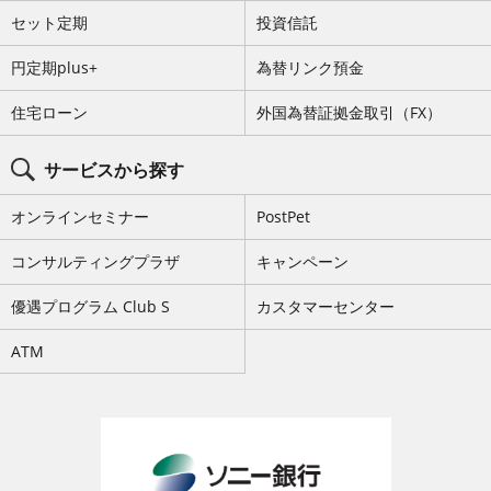
ニ
セット定期
投資信託
ュ
ー
を
円定期plus+
為替リンク預金
ス
キ
ッ
住宅ローン
外国為替証拠金取引（FX）
プ
サービスから探す
オンラインセミナー
PostPet
コンサルティングプラザ
キャンペーン
優遇プログラム Club S
カスタマーセンター
ATM