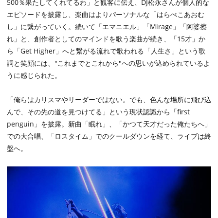
500％果たしてくれてるわ」と観客に伝え、DJ松永さんが個人的な
エピソードを披露し、楽曲はよりパーソナルな「はらぺこあおむ
し」に繋がっていく。続いて「エマニエル」「Mirage」「阿婆擦
れ」と、創作者としてのマインドを歌う楽曲が続き、「15才」か
ら「Get Higher」へと繋がる流れで歌われる「人生さ」という歌
詞と笑顔には、"これまでとこれから"への思いが込められているよ
うに感じられた。
「俺らはカリスマやリーダーではない。でも、色んな場所に飛び込
んで、その先の道を見つけてる」という現状認識から「first
penguin」を披露。新曲「眠れ」、「かつて天才だった俺たちへ」
での大合唱、「ロスタイム」でのクールダウンを経て、ライブは終
盤へ。