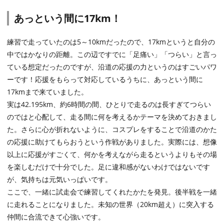
あっという間に17km！
練習で走っていたのは5～10kmだったので、17kmというと自分の
中ではかなりの距離。この辺ですでに「足痛い」「つらい」と言っ
ている想定だったのですが、沿道の応援の力というのはすごいパワ
ーです！応援をもらって対応しているうちに、あっという間に
17kmまで来ていました。
実は42.195km、約6時間の間、ひとりで走るのは長すぎてつらい
のではと心配して、走る間に何を考えるかテーマを決めておきまし
た。さらに心が折れないように、コスプレをすることで沿道のかた
の応援に助けてもらおうという作戦がありました。実際には、想像
以上に応援がすごくて、何かを考えながら走るというよりもその場
を楽しむだけで十分でした。足に違和感がないわけではないです
が、気持ちは元気いっぱいです。
ここで、一緒に試走会で練習してくれたかたを発見。後半戦を一緒
に走れることになりました。未知の世界（20km超え）に突入する
仲間に合流できて心強いです。