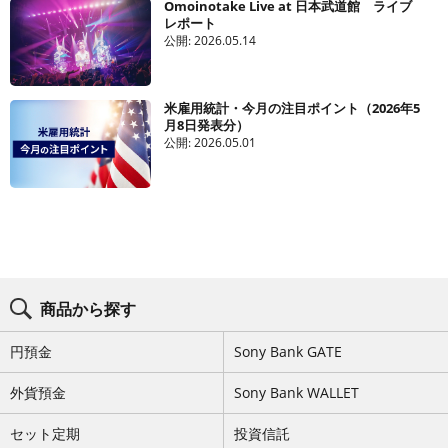
Omoinotake Live at 日本武道館 ライブ
レポート
公開:
2026.05.14
米雇用統計・今月の注目ポイント（2026年5
月8日発表分）
公開:
2026.05.01
ブ
ロ
商品から探す
グ
コ
ン
円預金
Sony Bank GATE
テ
ン
ツ
外貨預金
Sony Bank WALLET
メ
ニ
セット定期
投資信託
ュ