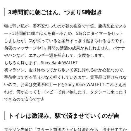
3時間前に朝ごはん、つまり5時起き
朝に弱い私が一番不安だったのが朝の集合です笑。腹痛防止でスタ
ート3時間前に朝ごはんを食べるため、5時台にタイマーをセット
しましたが、気が張っていると案外すっきり起きられるものです。
前夜のマッサージや1ヶ月間の禁酒の成果かもしれません。バナナ
やパンなど、エネルギー源を補充して、支度をします。
もちろん持ちます、Sony Bank WALLET
初マラソン、走り終わってから歩いて家に帰れるのか心配なので、
手荷物はできる限り少なく軽くしていきます。貴重品は預けられな
いので、お金は交通系ICカードとSony Bank WALLET！これさえあ
れば、何かあってもコンビニで買い物したり、タクシーに乗ったり
できるので安心です♪
トイレは激混み。駅で済ませていくのが吉
マラソン先輩に「スタート前後のトイレは混むから、済ませて向か