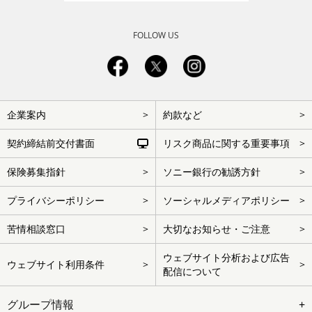
FOLLOW US
フ
企業案内
約款など
ッ
タ
ー
契約締結前交付書面
リスク商品に関する重要事項
を
ス
キ
保険募集指針
ソニー銀行の勧誘方針
ッ
プ
プライバシーポリシー
ソーシャルメディアポリシー
苦情相談窓口
大切なお知らせ・ご注意
ウェブサイト分析および広告
ウェブサイト利用条件
配信について
グループ情報