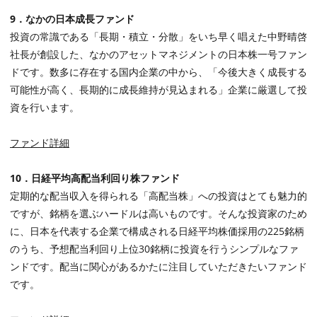
9
．なかの日本成長ファンド
投資の常識である「長期・積立・分散」をいち早く唱えた中野晴啓
社長が創設した、なかのアセットマネジメントの日本株一号ファン
ドです。数多に存在する国内企業の中から、「今後大きく成長する
可能性が高く、長期的に成長維持が見込まれる」企業に厳選して投
資を行います。
ファンド詳細
10
．日経平均高配当利回り株ファンド
定期的な配当収入を得られる「高配当株」への投資はとても魅力的
ですが、銘柄を選ぶハードルは高いものです。そんな投資家のため
に、日本を代表する企業で構成される日経平均株価採用の
225
銘柄
のうち、予想配当利回り上位
30
銘柄に投資を行うシンプルなファ
ンドです。配当に関心があるかたに注目していただきたいファンド
です。