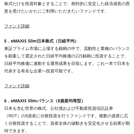
株式だけを投資対象とすることで、相対的に安定した経済成長の恩
恵を受けたいかたにご利用いただきたいファンドです。
ファンド詳細
5
．
eMAXIS Slim
日本株式（日経平均）
東証プライム市場に上場する銘柄の中で、流動性と業種のバランス
を勘案して選定された日経平均株価の
225
銘柄に投資することで、
日経平均株価に連動する運用成果を目指します。これ一本で日本を
代表する有名な企業へ投資可能です。
ファンド詳細
6
．
eMAXIS Slim
バランス（
8
資産均等型）
日本を含む世界の株式、公社債および不動産投資信託証券
（
REIT
）の
8
資産に分散投資を行うファンドです。複数の資産に広
く分散投資することで、資産全体の値動きを安定化させる効果が期
待できます。