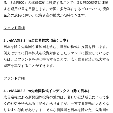
る「
S
＆
P500
」の構成銘柄に投資することで、
S
＆
P500
指数に連動
する運用成果を目指します。米国に多数存在するグローバルな優良
企業の成長に伴い、投資資産の拡大が期待できます。
ファンド詳細
3
．
eMAXIS Slim
全世界株式（除く日本）
日本を除く先進国や新興国を含む、世界の株式に投資を行います。
例えばすでに日本株式を投資対象としたファンドに投資しているか
たは、当ファンドを併せ持ちすることで、広く世界経済が拡大する
恩恵を享受することができます。
ファンド詳細
4
．
eMAXIS Slim
先進国株式インデックス（除く日本）
成長過程にある新興国株投資の魅力は、著しい経済成長によって多
くの利益を得られる可能性がありますが、一方で変動幅が大きくな
りやすい傾向があります。そんな新興国と日本を除いた、先進国の