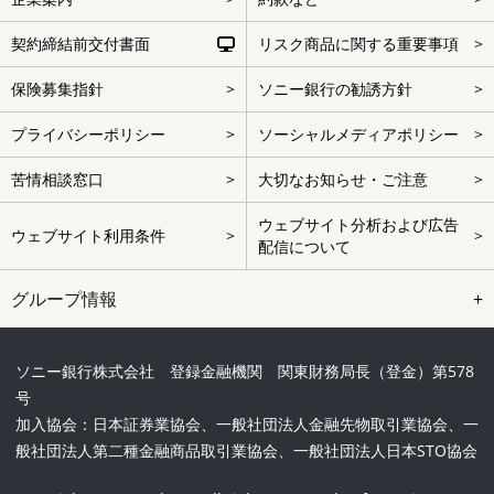
タ
ー
契約締結前交付書面
リスク商品に関する重要事項
を
ス
キ
保険募集指針
ソニー銀行の勧誘方針
ッ
プ
プライバシーポリシー
ソーシャルメディアポリシー
苦情相談窓口
大切なお知らせ・ご注意
ウェブサイト分析および広告
ウェブサイト利用条件
配信について
グループ情報
ソニー銀行株式会社 登録金融機関 関東財務局長（登金）第578
号
加入協会：日本証券業協会、一般社団法人金融先物取引業協会、一
般社団法人第二種金融商品取引業協会、一般社団法人日本STO協会