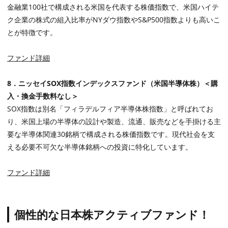
金融業
100
社で構成される米国を代表する株価指数で、米国ハイテ
ク企業の株式の組入比率が
NY
ダウ指数や
S&P500
指数よりも高いこ
とが特徴です。
ファンド詳細
8
．ニッセイ
SOX
指数インデックスファンド（米国半導体株）＜購
入・換金手数料なし＞
SOX指数は別名「フィラデルフィア半導体株指数」と呼ばれてお
り、米国上場の半導体の設計や製造、流通、販売などを手掛ける主
要な半導体関連
30
銘柄で構成される株価指数です。現代社会を支
える必要不可欠な半導体銘柄への投資に特化しています。
ファンド詳細
個性的な日本株アクティブファンド！