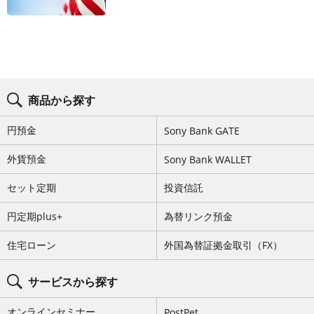
ブ
ロ
商品から探す
グ
コ
ン
円預金
Sony Bank GATE
テ
ン
ツ
外貨預金
Sony Bank WALLET
メ
ニ
セット定期
投資信託
ュ
ー
を
円定期plus+
為替リンク預金
ス
キ
ッ
住宅ローン
外国為替証拠金取引（FX）
プ
サービスから探す
オンラインセミナー
PostPet