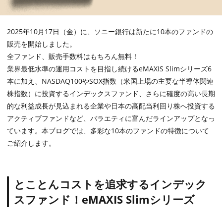
2025年
10
月
17
日（金）に、ソニー銀行は新たに
10
本のファンドの
販売を開始しました。
全ファンド、販売手数料はもちろん無料！
業界最低水準の運用コストを目指し続ける
eMAXIS Slim
シリーズ
6
本に加え、
NASDAQ100
や
SOX
指数（米国上場の主要な半導体関連
株指数）に投資するインデックスファンド、さらに確度の高い長期
的な利益成長が見込まれる企業や日本の高配当利回り株へ投資する
アクティブファンドなど、バラエティに富んだラインアップとなっ
ています。本ブログでは、多彩な
10
本のファンドの特徴について
ご紹介します。
とことんコストを追求するインデック
スファンド！eMAXIS Slimシリーズ