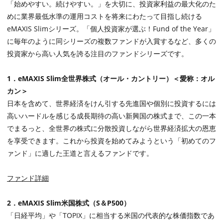
「始めやすい。続けやすい。」を大切に、投資家利益の最大化のた
めに業界最低水準の運用コストを将来にわたって目指し続ける
eMAXIS Slim
シリーズ。「個人投資家が選ぶ！
Fund of the Year
」
に毎年のように同シリーズの複数ファンドが入賞するなど、多くの
投資家から高い人気を誇る注目のファンドシリーズです。
1
．
eMAXIS Slim
全世界株式（オール・カントリー）＜愛称：オル
カン＞
日本を含めて、世界経済をけん引する先進国や個別に投資するには
高いハードルを感じる成長期待の高い新興国の株式まで、この一本
でまるっと、全世界の株式に分散投資しながら世界経済拡大の恩恵
を享受できます。これから投資を始めてみようという「初めてのフ
ァンド」に適した王道と言えるファンドです。
ファンド詳細
2
．
eMAXIS Slim
米国株式（
S
＆
P500
）
「日経平均」や「
TOPIX
」に相当する米国の代表的な株価指数であ